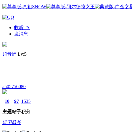
收听TA
发消息
超音蝠
Lv:5
a505756080
10
97
1535
主题
帖子
积分
近卫队长