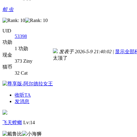
蛆 虫
UID
53398
功勋
1 功勋
发表于 2026-5-9 21:40:02
|
显示全部
现金
太顶了
373 Ziny
猫币
32 Cat
收听TA
发消息
飞天螳螂
Lv:14