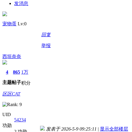
发消息
宠物蛋
Lv:0
回复
举报
西垣奈奈
4
865
1万
主题
帖子
积分
区区CAT
UID
54234
功勋
发表于 2026-5-9 09:25:11
|
显示全部楼层
2 功勋