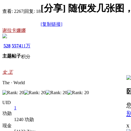
[分享]
随便发几张图
查看:
2267
|
回复:
18
[复制链接]
谢拉卡姗娜
528
5574
11万
主题
帖子
积分
女 王
The · World
UID
1
功勋
1240 功勋
x
现金