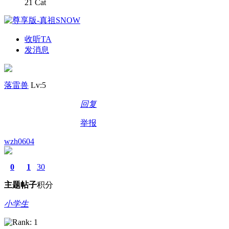
21 Cat
收听TA
发消息
落雷兽
Lv:5
回复
举报
wzh0604
0
1
30
主题
帖子
积分
小学生