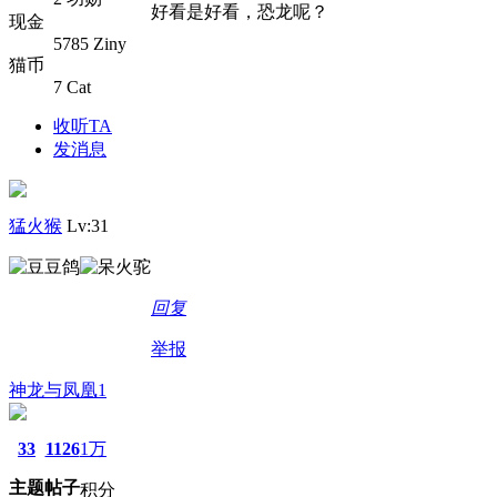
好看是好看，恐龙呢？
现金
5785 Ziny
猫币
7 Cat
收听TA
发消息
猛火猴
Lv:31
回复
举报
神龙与凤凰1
33
1126
1万
主题
帖子
积分