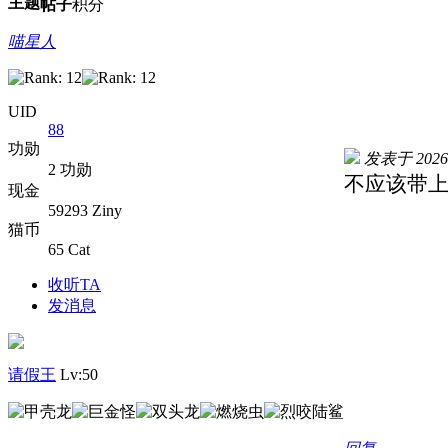
主题
帖子
积分
喵星人
UID
88
功勋
发表于 2026-5
2 功勋
不应该带
现金
59293 Ziny
猫币
65 Cat
收听TA
发消息
请假王
Lv:50