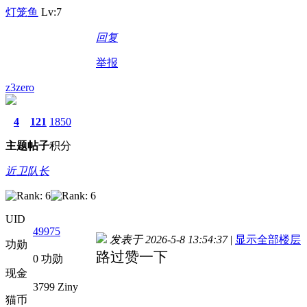
灯笼鱼
Lv:7
回复
举报
z3zero
4
121
1850
主题
帖子
积分
近卫队长
UID
49975
发表于 2026-5-8 13:54:37
|
显示全部楼层
功勋
路过赞一下
0 功勋
现金
3799 Ziny
猫币