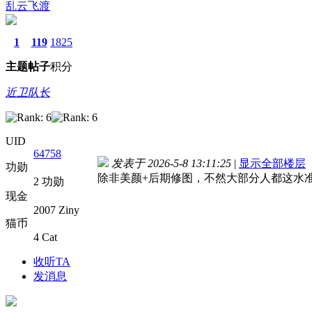
乱云飞渡
1
119
1825
主题
帖子
积分
近卫队长
UID
64758
发表于 2026-5-8 13:11:25
|
显示全部楼层
功勋
除非美颜+后期修图，不然大部分人都这水
2 功勋
现金
2007 Ziny
猫币
4 Cat
收听TA
发消息