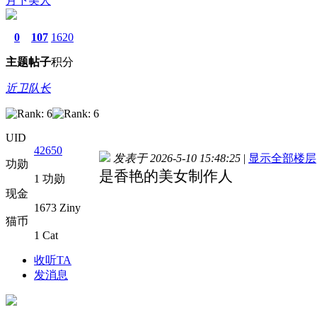
月下美人
0
107
1620
主题
帖子
积分
近卫队长
UID
42650
发表于 2026-5-10 15:48:25
|
显示全部楼层
功勋
是香艳的美女制作人
1 功勋
现金
1673 Ziny
猫币
1 Cat
收听TA
发消息