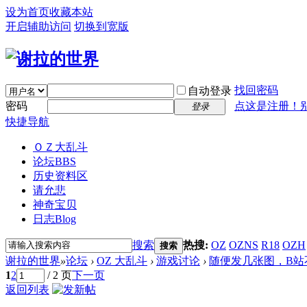
设为首页
收藏本站
开启辅助访问
切换到宽版
找回密码
自动登录
密码
点这是注册！
登录
快捷导航
ＯＺ大乱斗
论坛
BBS
历史资料区
请允悲
神奇宝贝
日志
Blog
搜索
热搜:
OZ
OZNS
R18
OZH
搜索
谢拉的世界
»
论坛
›
OZ 大乱斗
›
游戏讨论
›
随便发几张图，B站
1
2
/ 2 页
下一页
返回列表