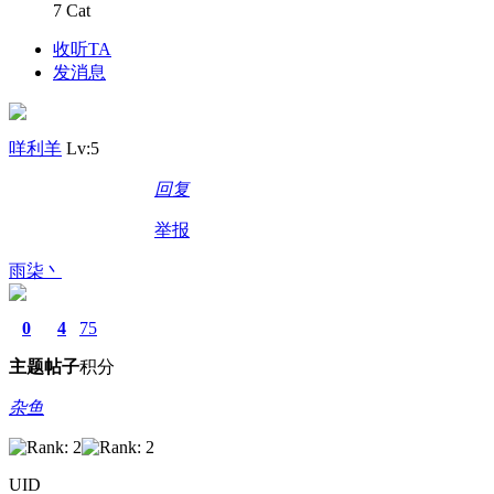
7 Cat
收听TA
发消息
咩利羊
Lv:5
回复
举报
雨柒丶
0
4
75
主题
帖子
积分
杂鱼
UID