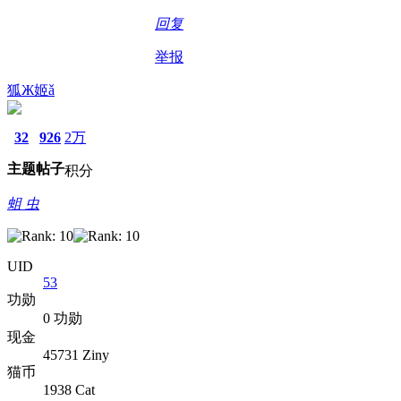
回复
举报
狐Ж姬ǎ
32
926
2万
主题
帖子
积分
蛆 虫
UID
53
功勋
0 功勋
现金
45731 Ziny
猫币
1938 Cat