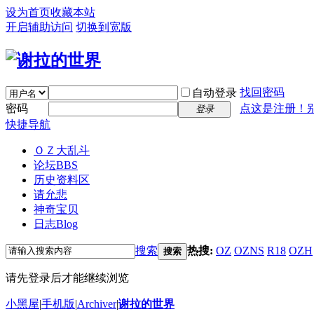
设为首页
收藏本站
开启辅助访问
切换到宽版
找回密码
自动登录
密码
点这是注册！
登录
快捷导航
ＯＺ大乱斗
论坛
BBS
历史资料区
请允悲
神奇宝贝
日志
Blog
搜索
热搜:
OZ
OZNS
R18
OZH
搜索
请先登录后才能继续浏览
小黑屋
|
手机版
|
Archiver
|
谢拉的世界