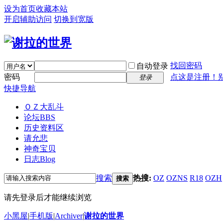
设为首页
收藏本站
开启辅助访问
切换到宽版
找回密码
自动登录
密码
点这是注册！
登录
快捷导航
ＯＺ大乱斗
论坛
BBS
历史资料区
请允悲
神奇宝贝
日志
Blog
搜索
热搜:
OZ
OZNS
R18
OZH
搜索
请先登录后才能继续浏览
小黑屋
|
手机版
|
Archiver
|
谢拉的世界