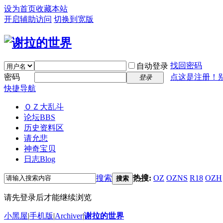
设为首页
收藏本站
开启辅助访问
切换到宽版
找回密码
自动登录
密码
点这是注册！
登录
快捷导航
ＯＺ大乱斗
论坛
BBS
历史资料区
请允悲
神奇宝贝
日志
Blog
搜索
热搜:
OZ
OZNS
R18
OZH
搜索
请先登录后才能继续浏览
小黑屋
|
手机版
|
Archiver
|
谢拉的世界