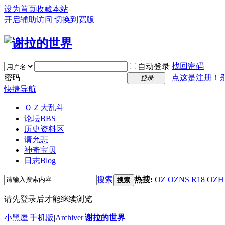
设为首页
收藏本站
开启辅助访问
切换到宽版
找回密码
自动登录
密码
点这是注册！
登录
快捷导航
ＯＺ大乱斗
论坛
BBS
历史资料区
请允悲
神奇宝贝
日志
Blog
搜索
热搜:
OZ
OZNS
R18
OZH
搜索
请先登录后才能继续浏览
小黑屋
|
手机版
|
Archiver
|
谢拉的世界