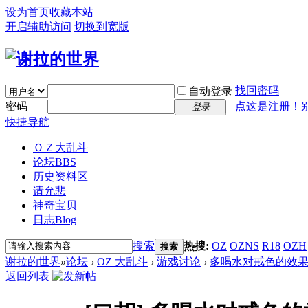
设为首页
收藏本站
开启辅助访问
切换到宽版
找回密码
自动登录
密码
点这是注册！
登录
快捷导航
ＯＺ大乱斗
论坛
BBS
历史资料区
请允悲
神奇宝贝
日志
Blog
搜索
热搜:
OZ
OZNS
R18
OZH
搜索
谢拉的世界
»
论坛
›
OZ 大乱斗
›
游戏讨论
›
多喝水对戒色的效
返回列表