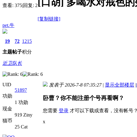
[口胡]
多喝水对戒色的
查看:
375
|
回复:
2
[复制链接]
pet.牛
19
72
1215
主题
帖子
积分
近卫队长
UID
发表于 2026-7-8 07:35:27
|
显示全部楼层
|
51897
功勋
卧曹？你不能注册个号再看啊？
1 功勋
现金
您需要
登录
才可以下载或查看，没有帐号
919 Ziny
猫币
x
25 Cat