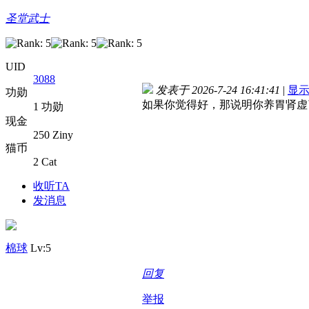
圣堂武士
UID
3088
发表于 2026-7-24 16:41:41
|
显
功勋
如果你觉得好，那说明你养胃肾虚
1 功勋
现金
250 Ziny
猫币
2 Cat
收听TA
发消息
棉球
Lv:5
回复
举报