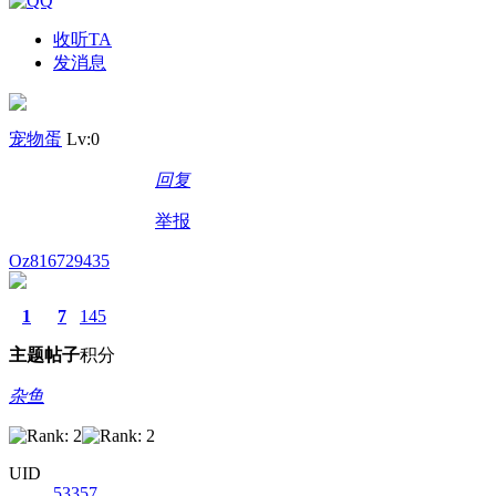
收听TA
发消息
宠物蛋
Lv:0
回复
举报
Oz816729435
1
7
145
主题
帖子
积分
杂鱼
UID
53357