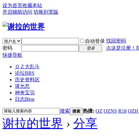
设为首页
收藏本站
开启辅助访问
切换到宽版
找回密码
自动登录
密码
点这是注册！
登录
快捷导航
ＯＺ大乱斗
论坛
BBS
历史资料区
请允悲
神奇宝贝
日志
Blog
搜索
热搜:
OZ
OZNS
R18
OZH
搜索
谢拉的世界
›
分享