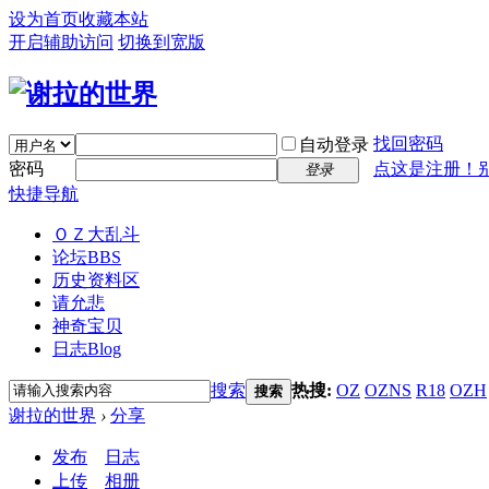
设为首页
收藏本站
开启辅助访问
切换到宽版
找回密码
自动登录
密码
点这是注册！
登录
快捷导航
ＯＺ大乱斗
论坛
BBS
历史资料区
请允悲
神奇宝贝
日志
Blog
搜索
热搜:
OZ
OZNS
R18
OZH
搜索
谢拉的世界
›
分享
发布
日志
上传
相册