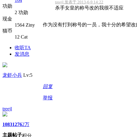
164
treejl 发表于 2013-6-9 14:22
功勋
杀手女皇的称号改的我很不适应
2 功勋
现金
作为没有打到称号的一员，我十分的希望改的越（
1564 Ziny
猫币
12 Cat
收听TA
发消息
龙虾小兵
Lv:5
回复
举报
treejl
1083
1276
2万
主题
帖子
积分