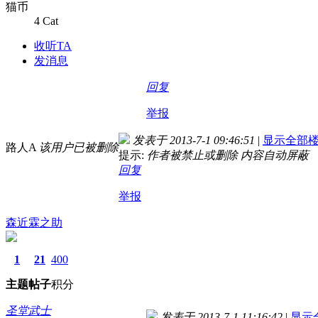
猫币
4 Cat
收听TA
发消息
回复
举报
发表于 2013-7-1 09:46:51
|
显示全部
路人A
该用户已被删除
提示:
作者被禁止或删除 内容自动屏蔽
回复
举报
森近霖之助
1
21
400
主题
帖子
积分
圣堂武士
发表于 2013-7-1 11:16:42
|
显示