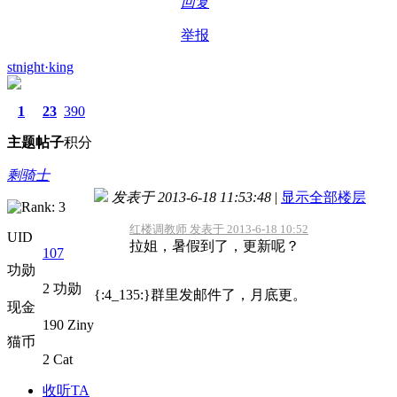
回复
举报
stnight·king
1
23
390
主题
帖子
积分
剩骑士
发表于 2013-6-18 11:53:48
|
显示全部楼层
红楼调教师 发表于 2013-6-18 10:52
UID
拉姐，暑假到了，更新呢？
107
功勋
2 功勋
{:4_135:}群里发邮件了，月底更。
现金
190 Ziny
猫币
2 Cat
收听TA