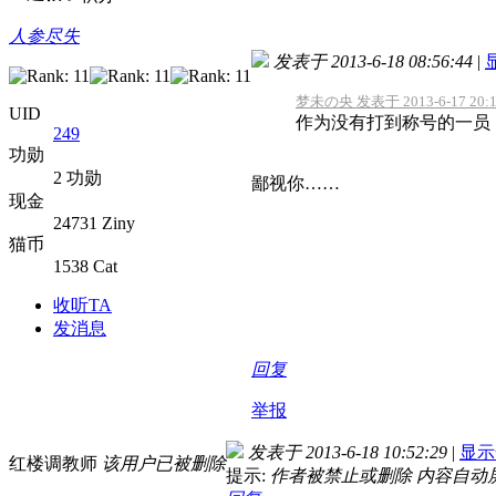
人参尽失
发表于 2013-6-18 08:56:44
|
梦未の央 发表于 2013-6-17 20:
UID
作为没有打到称号的一员
249
功勋
2 功勋
鄙视你……
现金
24731 Ziny
猫币
1538 Cat
收听TA
发消息
回复
举报
发表于 2013-6-18 10:52:29
|
显示
红楼调教师
该用户已被删除
提示:
作者被禁止或删除 内容自动