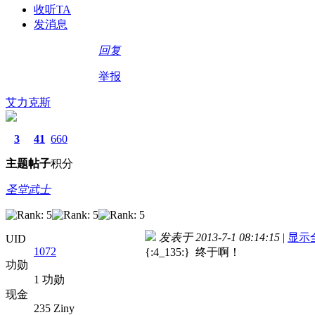
收听TA
发消息
回复
举报
艾力克斯
3
41
660
主题
帖子
积分
圣堂武士
发表于 2013-7-1 08:14:15
|
显示
UID
1072
{:4_135:} 终于啊！
功勋
1 功勋
现金
235 Ziny