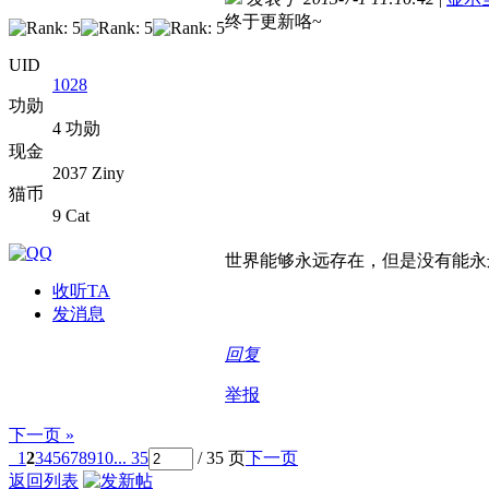
终于更新咯~
UID
1028
功勋
4 功勋
现金
2037 Ziny
猫币
9 Cat
世界能够永远存在，但是没有能永
收听TA
发消息
回复
举报
下一页 »
1
2
3
4
5
6
7
8
9
10
... 35
/ 35 页
下一页
返回列表