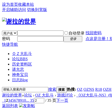
设为首页
收藏本站
开启辅助访问
切换到宽版
找回密码
自动登录
密码
点这是注册！
登录
快捷导航
ＯＺ大乱斗
论坛
BBS
历史资料区
请允悲
神奇宝贝
日志
Blog
搜索
热搜:
OZ
OZNS
R18
OZH
搜索
谢拉的世界
»
论坛
›
OZ 大乱斗
›
游戏讨论
›
《OZ大乱斗-NS》(续作) v
1
2
3
4
5
6
7
8
9
10
... 35
/ 35 页
下一页
返回列表