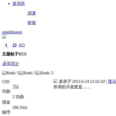
发消息
回复
举报
smalldragon
1
23
415
主题
帖子
积分
圣堂武士
发表于 2013-6-24 21:02:42
|
显
UID
752
所谓的月底更是……
功勋
2 功勋
现金
266 Ziny
猫币