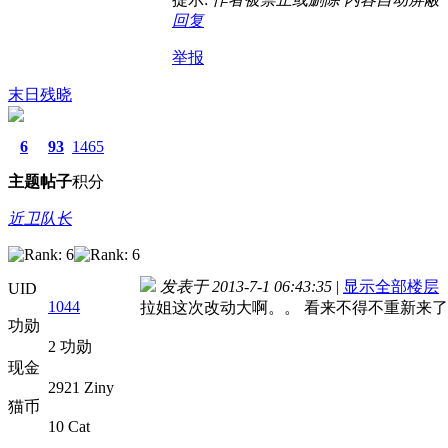
回复
举报
末日残晓
6
93
1465
主题
帖子
积分
近卫队长
发表于 2013-7-1 06:43:35
|
显示全部楼层
UID
1044
拉姐这次改动大啊。。 看来不得不重新来了{:gu
功勋
2 功勋
现金
2921 Ziny
猫币
10 Cat