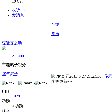
10 Cat
收听TA
发消息
回复
举报
森近霖之助
1
21
400
主题
帖子
积分
圣堂武士
发表于 2013-6-27 21:21:56
|
显
坐等更新~~
UID
1028
功勋
4 功勋
现金