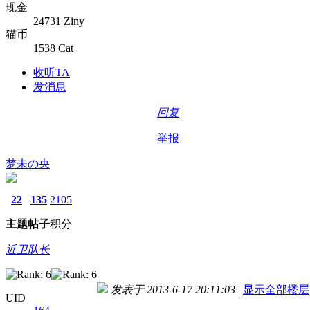
现金
24731 Ziny
猫币
1538 Cat
收听TA
发消息
回复
举报
梦未の央
22
135
2105
主题
帖子
积分
近卫队长
发表于 2013-6-17 20:11:03
|
显示全部楼层
UID