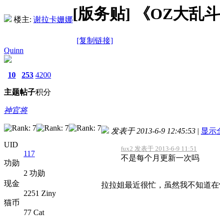
[版务贴]
《OZ大乱斗-NS
楼主:
谢拉卡姗娜
[复制链接]
Quinn
10
253
4200
主题
帖子
积分
神官将
发表于 2013-6-9 12:45:53
|
显示
UID
fux2 发表于 2013-6-9 11:51
117
不是每个月更新一次吗
功勋
2 功勋
现金
拉拉姐最近很忙，虽然我不知道在
2251 Ziny
猫币
77 Cat