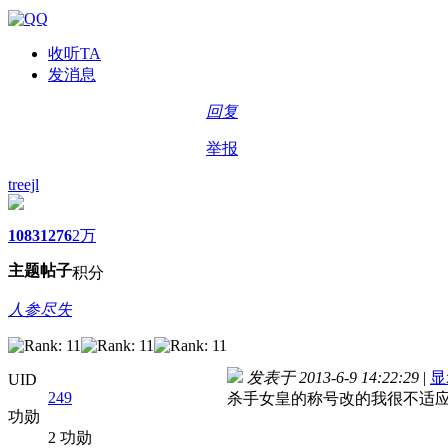
收听TA
发消息
回复
举报
treejl
1083
1276
2万
主题
帖子
积分
人参尽失
发表于 2013-6-9 14:22:29
|
显
UID
249
杀手女皇的称号改的我很不适
功勋
2 功勋