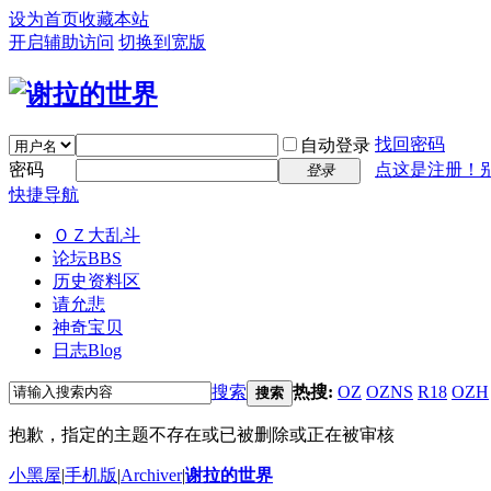
设为首页
收藏本站
开启辅助访问
切换到宽版
找回密码
自动登录
密码
点这是注册！
登录
快捷导航
ＯＺ大乱斗
论坛
BBS
历史资料区
请允悲
神奇宝贝
日志
Blog
搜索
热搜:
OZ
OZNS
R18
OZH
搜索
抱歉，指定的主题不存在或已被删除或正在被审核
小黑屋
|
手机版
|
Archiver
|
谢拉的世界