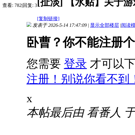
[扯淡]
【水贴】关于游
查看:
782
|
回复:
3
[复制链接]
发表于 2026-5-14 17:47:09
|
显示全部楼层
|
阅读
卧曹？你不能注册个
您需要
登录
才可以下
注册！别说你看不到
x
本帖最后由 看番人 于 202