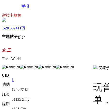
举报
谢拉卡姗娜
528
5574
11万
主题
帖子
积分
女 王
The · World
发表于 2
UID
1
功勋
玩
1240 功勋
现金
单
51135 Ziny
猫币
4621 Cat