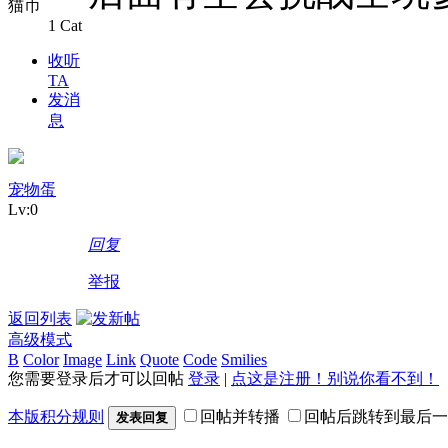
猫币
1 Cat
收听
TA
发消
息
宠物蛋
Lv:0
回复
举报
返回列表
高级模式
B
Color
Image
Link
Quote
Code
Smilies
您需要登录后才可以回帖
登录
|
点这是注册！别说你看不到！
本版积分规则
回帖并转播
回帖后跳转到最后一
发表回复