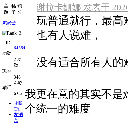
谢拉卡姗娜 发表于 2026-5
主
帖
积
题
子
分
玩普通就行，最高
剩骑士
也有人说难，
UID
64364
功勋
没有适合所有人的
2 功
勋
现金
348
Ziny
猫币
我更在意的其实不是
6 Cat
收听
个统一的难度
TA
发消
息