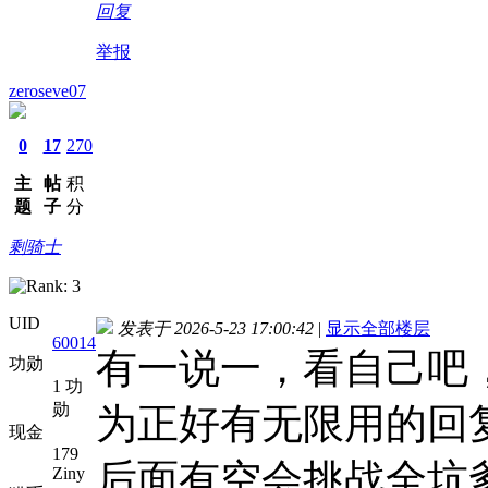
回复
举报
zeroseve07
0
17
270
主
帖
积
题
子
分
剩骑士
UID
发表于 2026-5-23 17:00:42
|
显示全部楼层
60014
有一说一，看自己吧，
功勋
1 功
勋
为正好有无限用的回
现金
179
后面有空会挑战全坑
Ziny