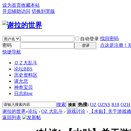
设为首页
收藏本站
开启辅助访问
切换到宽版
找回密码
自动登录
密码
点这是注册！
登录
快捷导航
ＯＺ大乱斗
论坛
BBS
历史资料区
请允悲
神奇宝贝
日志
Blog
搜索
热搜:
OZ
OZNS
R18
OZH
搜索
谢拉的世界
»
论坛
›
OZ 大乱斗
›
游戏讨论
›
【水贴】关于游戏
返回列表