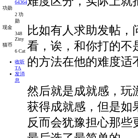
难度区分，实际上就
64364
功勋
2 功
勋
比如有人求助发帖，问
现金
348
Ziny
看，诶，和你打的不
猫币
6 Cat
的方法在他的难度适
收听
TA
发消
息
然后就是成就感，玩游
获得成就感，但是如
反而会犹豫担心那些