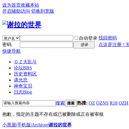
设为首页
收藏本站
开启辅助访问
切换到宽版
找回密码
自动登录
密码
点这是注册！
登录
快捷导航
ＯＺ大乱斗
论坛
BBS
历史资料区
请允悲
神奇宝贝
日志
Blog
搜索
热搜:
OZ
OZNS
R18
OZH
搜索
抱歉，指定的主题不存在或已被删除或正在被审核
小黑屋
|
手机版
|
Archiver
|
谢拉的世界