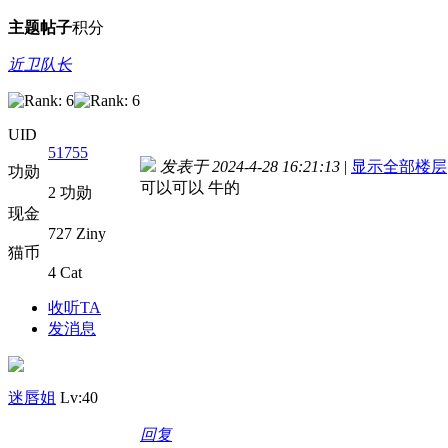
主题
帖子
积分
近卫队长
UID
51755
发表于 2024-4-28 16:21:13
|
显示全部楼层
功勋
可以可以 牛的
2 功勋
现金
727 Ziny
猫币
4 Cat
收听TA
发消息
迷唇姐
Lv:40
回复