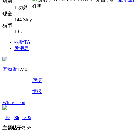
功勋
好噢
1 功勋
现金
144 Ziny
猫币
1 Cat
收听TA
发消息
宠物蛋
Lv:0
回复
举报
White_Lion
10
86
1395
主题
帖子
积分