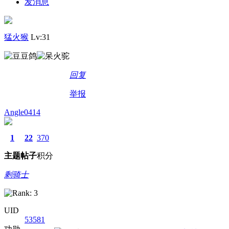
发消息
猛火猴
Lv:31
回复
举报
Angle0414
1
22
370
主题
帖子
积分
剩骑士
UID
53581