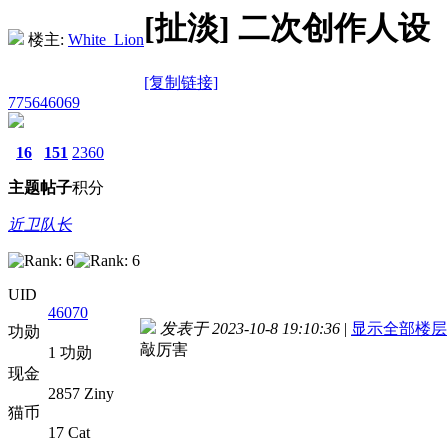
[扯淡]
二次创作人设
楼主:
White_Lion
[复制链接]
775646069
16
151
2360
主题
帖子
积分
近卫队长
UID
46070
发表于 2023-10-8 19:10:36
|
显示全部楼层
功勋
敲厉害
1 功勋
现金
2857 Ziny
猫币
17 Cat