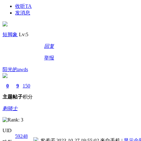
收听TA
发消息
短脚象
Lv:5
回复
举报
阳光的awds
0
9
150
主题
帖子
积分
剩骑士
UID
59248
发表于 2023-10-27 19:55:02
来自手机
|
显示全