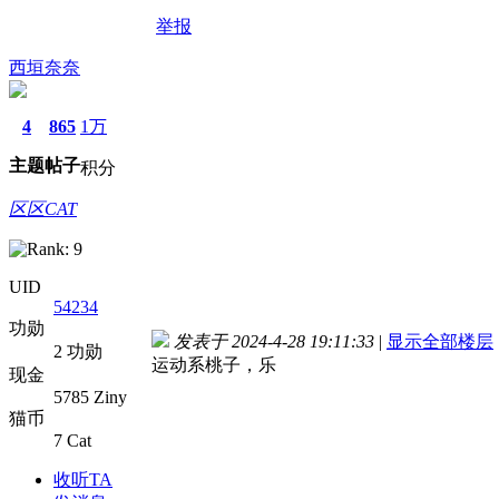
举报
西垣奈奈
4
865
1万
主题
帖子
积分
区区CAT
UID
54234
功勋
发表于 2024-4-28 19:11:33
|
显示全部楼层
2 功勋
运动系桃子，乐
现金
5785 Ziny
猫币
7 Cat
收听TA