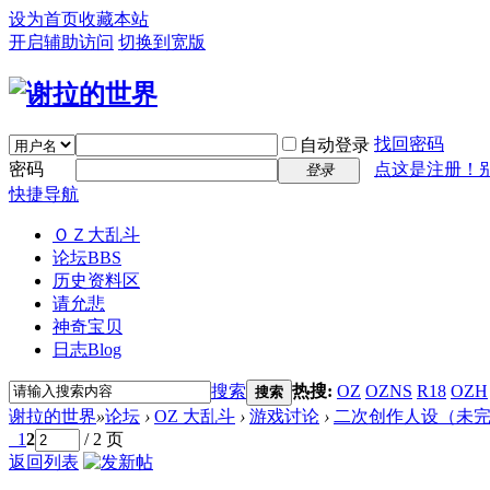
设为首页
收藏本站
开启辅助访问
切换到宽版
找回密码
自动登录
密码
点这是注册！
登录
快捷导航
ＯＺ大乱斗
论坛
BBS
历史资料区
请允悲
神奇宝贝
日志
Blog
搜索
热搜:
OZ
OZNS
R18
OZH
搜索
谢拉的世界
»
论坛
›
OZ 大乱斗
›
游戏讨论
›
二次创作人设（未
1
2
/ 2 页
返回列表