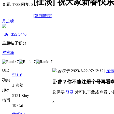
[扯淡]
祝大家新春快
查看:
1738
|
回复:
3
[复制链接]
月之魂
16
355
5440
主题
帖子
积分
神官将
UID
发表于 2023-1-22 07:12:12
|
显
52116
功勋
卧曹？你不能注册个号再看
2 功勋
现金
您需要
登录
才可以下载或查看，
5121 Ziny
猫币
x
19 Cat