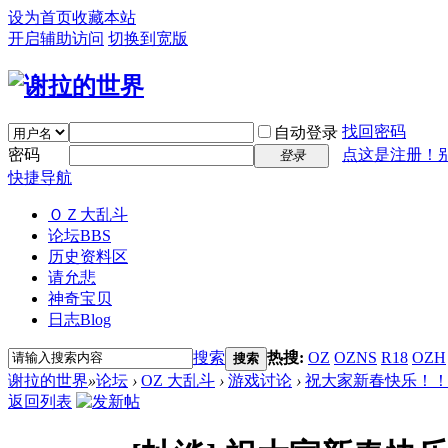
设为首页
收藏本站
开启辅助访问
切换到宽版
找回密码
自动登录
密码
点这是注册！
登录
快捷导航
ＯＺ大乱斗
论坛
BBS
历史资料区
请允悲
神奇宝贝
日志
Blog
搜索
热搜:
OZ
OZNS
R18
OZH
搜索
谢拉的世界
»
论坛
›
OZ 大乱斗
›
游戏讨论
›
祝大家新春快乐！
返回列表