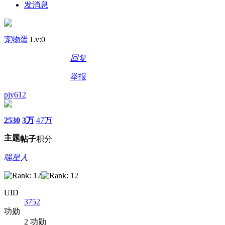
发消息
宠物蛋
Lv:0
回复
举报
pjy612
2530
3万
47万
主题
帖子
积分
喵星人
UID
3752
功勋
2 功勋