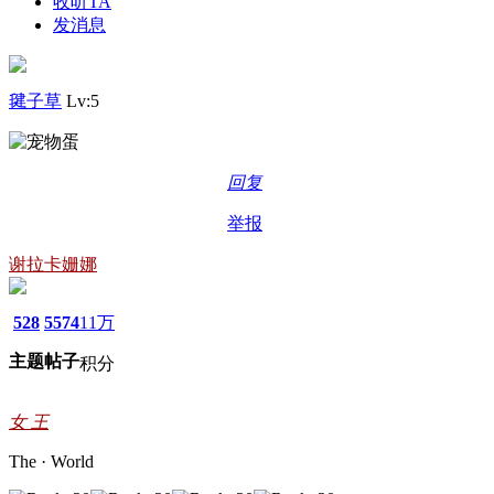
收听TA
发消息
毽子草
Lv:5
回复
举报
谢拉卡姗娜
528
5574
11万
主题
帖子
积分
女 王
The · World