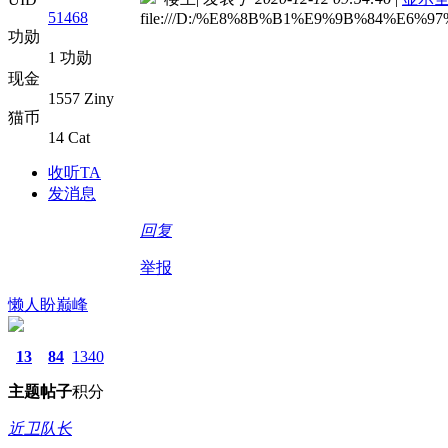
51468
file:///D:/%E8%8B%B1%E9%9B%84%E6
功勋
1 功勋
现金
1557 Ziny
猫币
14 Cat
收听TA
发消息
回复
举报
懒人盼巅峰
13
84
1340
主题
帖子
积分
近卫队长