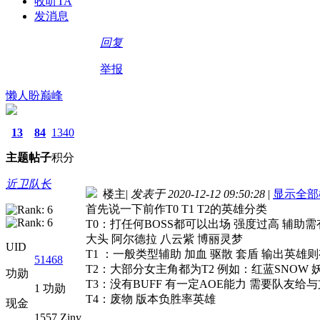
收听TA
发消息
回复
举报
懒人盼巅峰
13
84
1340
主题
帖子
积分
近卫队长
楼主
|
发表于 2020-12-12 09:50:28
|
显示全部
首先说一下前作T0 T1 T2的英雄分类
T0：打任何BOSS都可以出场 强度过高 辅助
大头 阿尔德拉 八云紫 博丽灵梦
UID
T1 ：一般类型辅助 加血 驱散 套盾 输出英
51468
T2：大部分女主角都为T2 例如：红蓝SNOW 
功勋
T3：没有BUFF 有一定AOE能力 需要队友给与
1 功勋
T4：废物 版本负胜率英雄
现金
1557 Ziny