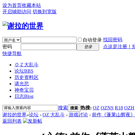
设为首页
收藏本站
开启辅助访问
切换到宽版
找回密码
自动登录
密码
点这是注册！
登录
快捷导航
ＯＺ大乱斗
论坛
BBS
历史资料区
请允悲
神奇宝贝
日志
Blog
搜索
热搜:
OZ
OZNS
R18
OZH
搜索
谢拉的世界
»
论坛
›
OZ 大乱斗
›
游戏讨论
›
前作《蓬莱山辉夜
返回列表