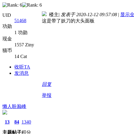
楼主
|
发表于 2020-12-12 09:57:08
|
显示
UID
51468
这是带了妖刀的大头面板
功勋
1 功勋
现金
1557 Ziny
猫币
14 Cat
收听TA
发消息
回复
举报
懒人盼巅峰
13
84
1340
主题
帖子
积分