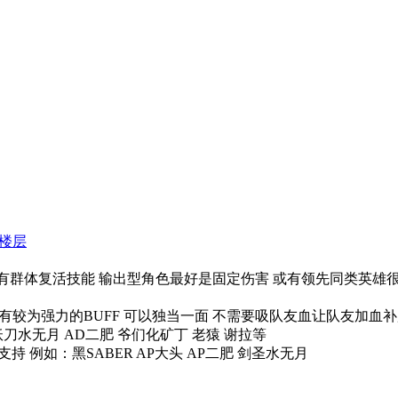
楼层
需有群体复活技能 输出型角色最好是固定伤害 或有领先同类英雄很多
雄则有较为强力的BUFF 可以独当一面 不需要吸队友血让队友加血
妖刀水无月 AD二肥 爷们化矿丁 老猿 谢拉等
支持 例如：黑SABER AP大头 AP二肥 剑圣水无月