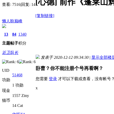
[心德]
前作《蓬莱山
查看:
7516
|
回复:
14
[复制链接]
懒人盼巅峰
13
84
1340
主题
帖子
积分
近卫队长
发表于 2020-12-12 09:34:30
|
显示全部楼
卧曹？你不能注册个号再看啊？
UID
51468
您需要
登录
才可以下载或查看，没有帐号
功勋
1 功勋
x
现金
1557 Ziny
猫币
14 Cat