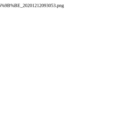
B%BE_20201212093053.png