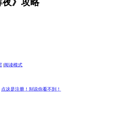
辉夜》攻略
层
|
阅读模式
？
点这是注册！别说你看不到！