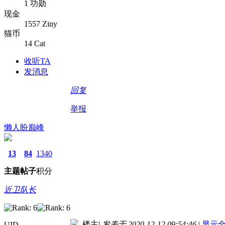
1 功勋
现金
1557 Ziny
猫币
14 Cat
收听TA
发消息
回复
举报
懒人盼巅峰
13
84
1340
主题
帖子
积分
近卫队长
楼主
|
发表于 2020-12-12 09:54:46
|
显示
UID