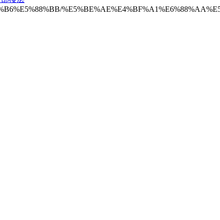
%97%B6%E5%88%BB/%E5%BE%AE%E4%BF%A1%E6%88%AA%E5%9