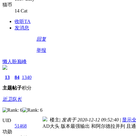
猫币
14 Cat
收听TA
发消息
回复
举报
懒人盼巅峰
13
84
1340
主题
帖子
积分
近卫队长
楼主
|
发表于 2020-12-12 09:52:40
|
显示
UID
51468
AD大头 版本最强输出 和阿尔德拉并列 
功勋