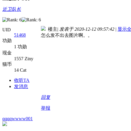
近卫队长
楼主
|
发表于 2020-12-12 09:57:42
|
显示
UID
51468
怎么发不出去图片啊。。
功勋
1 功勋
现金
1557 Ziny
猫币
14 Cat
收听TA
发消息
回复
举报
qqqqwwww001