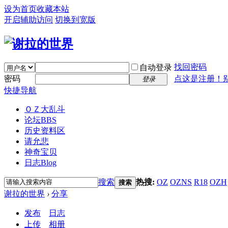
设为首页
收藏本站
开启辅助访问
切换到宽版
找回密码
自动登录
密码
点这是注册！
登录
快捷导航
ＯＺ大乱斗
论坛
BBS
历史资料区
请允悲
神奇宝贝
日志
Blog
搜索
热搜:
OZ
OZNS
R18
OZH
搜索
谢拉的世界
›
分享
发布
日志
上传
相册