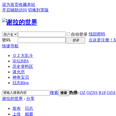
设为首页
收藏本站
开启辅助访问
切换到宽版
找回密码
自动登录
密码
点这是注册！
登录
快捷导航
ＯＺ大乱斗
论坛
BBS
历史资料区
请允悲
神奇宝贝
日志
Blog
搜索
热搜:
OZ
OZNS
R18
OZH
搜索
谢拉的世界
›
分享
发布
日志
上传
相册