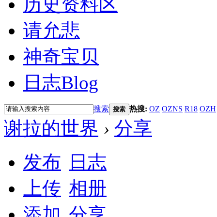
历史资料区
请允悲
神奇宝贝
日志
Blog
搜索
热搜:
OZ
OZNS
R18
OZH
搜索
谢拉的世界
›
分享
发布
日志
上传
相册
添加
分享