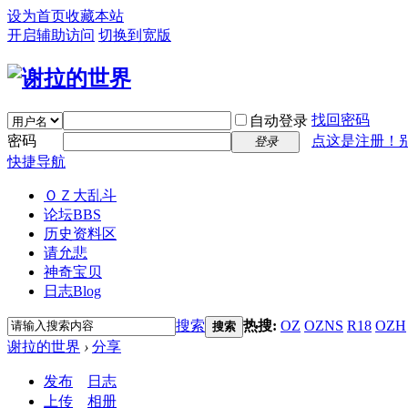
设为首页
收藏本站
开启辅助访问
切换到宽版
找回密码
自动登录
密码
点这是注册！
登录
快捷导航
ＯＺ大乱斗
论坛
BBS
历史资料区
请允悲
神奇宝贝
日志
Blog
搜索
热搜:
OZ
OZNS
R18
OZH
搜索
谢拉的世界
›
分享
发布
日志
上传
相册