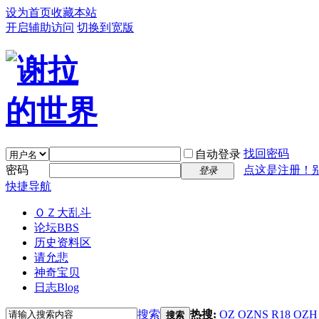
设为首页
收藏本站
开启辅助访问
切换到宽版
找回密码
自动登录
密码
点这是注册！
登录
快捷导航
ＯＺ大乱斗
论坛
BBS
历史资料区
请允悲
神奇宝贝
日志
Blog
搜索
热搜:
OZ
OZNS
R18
OZH
搜索