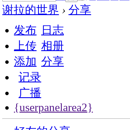
谢拉的世界
›
分享
发布
日志
上传
相册
添加
分享
记录
广播
{userpanelarea2}