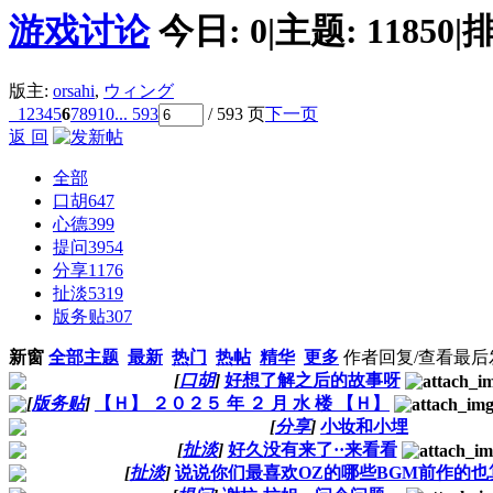
游戏讨论
今日:
0
|
主题:
11850
|
排
版主:
orsahi
,
ウィング
1
2
3
4
5
6
7
8
9
10
... 593
/ 593 页
下一页
返 回
全部
口胡
647
心德
399
提问
3954
分享
1176
扯淡
5319
版务贴
307
新窗
全部主题
最新
热门
热帖
精华
更多
作者
回复/查看
最后
[
口胡
]
好想了解之后的故事呀
[
版务贴
]
【Ｈ】 ２０２５ 年 ２ 月 水 楼 【Ｈ】
[
分享
]
小妆和小埋
[
扯淡
]
好久没有来了··来看看
[
扯淡
]
说说你们最喜欢OZ的哪些BGM前作的也