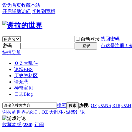
设为首页
收藏本站
开启辅助访问
切换到宽版
找回密码
自动登录
密码
点这是注册！
登录
快捷导航
ＯＺ大乱斗
论坛
BBS
历史资料区
请允悲
神奇宝贝
日志
Blog
搜索
热搜:
OZ
OZNS
R18
OZH
搜索
谢拉的世界
»
论坛
›
OZ 大乱斗
›
游戏讨论
收藏本版
(
236
)
|
订阅