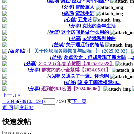
[
提问
]
谢拉·拉姐···问个问题···
[
分享
]
冒险旅人
[
提问
]
篮球生涯
[
心德
]
五龙吟
[
分享
]
克比的童年生活
[
扯淡
]
这个房间是做什么用的
[
分享
]
oz游戏系列神曲
[
扯淡
]
关于通辽行的随笔
[
版务贴
]
·】 关于论坛服务器恢复与回档 【·（2025.02.02）
[
扯淡
]
差点没命，但却发现了新大陆
...
[
分享
]
２０２５年春节贺图【2025.01.028】
[
分享
]
群友约的小金紧缚【2024.05.01】
[
心德
]
又通关了一遍。怀念啊
[
扯淡
]
咳 关于阅读权限30...
[
分享
]
迟到的6.1贺图【2024.06.06】
下一页 »
1
2
3
4
5
6
7
8
9
10
... 593
/ 593 页
下一页
返 回
快速发帖