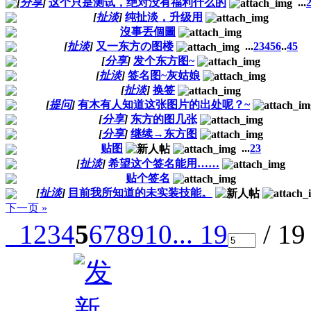
[
分享
]
这个只是测试，绝对没有福利什么的
...
[
扯淡
]
纯扯淡，升级用
沒事丟個圖
[
扯淡
]
又一东方の图楼
...
2
3
4
5
6
..
45
[
分享
]
发个东方图~
[
扯淡
]
签名图~灰姑娘
[
扯淡
]
换签
[
提问
]
有木有人知道这张图片的出处呢？~
[
分享
]
东方的图几张
[
分享
]
继续→东方图
贴图
...
2
3
[
扯淡
]
希望这个签名能用……
贴个签名
[
扯淡
]
目前我所知道的未实装技能。
下一页 »
1
2
3
4
5
6
7
8
9
10
... 19
/ 1