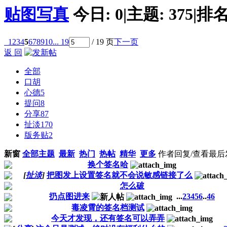
贴图写真
今日:
0
|
主题:
375
|
排名
1
2
3
4
5
6
7
8
9
10
... 19
/ 19 页
下一页
返 回
全部
口胡
心德
5
提问
8
分享
87
扯淡
170
版务贴
2
新窗
全部主题
最新
热门
热帖
精华
更多
作者
回复/查看
最后
换个签名哈
[
扯淡
]
把图发上设置签名就不会说敏感链接了么
怎么破
扔点图进来
...
2
3
4
5
6
..
46
毒凌霄的签名档测试
今天才发现，还有签名可以弄弄