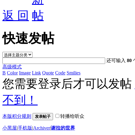
返 回
快速发帖
还可输入
80
高级模式
B
Color
Image
Link
Quote
Code
Smilies
您需要登录后才可以发帖
不到！
本版积分规则
转播给听众
发表帖子
小黑屋
|
手机版
|
Archiver
|
谢拉的世界