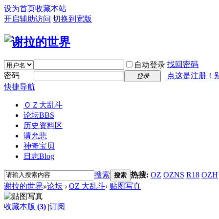
设为首页
收藏本站
开启辅助访问
切换到宽版
找回密码
自动登录
密码
点这是注册！
登录
快捷导航
ＯＺ大乱斗
论坛
BBS
历史资料区
请允悲
神奇宝贝
日志
Blog
搜索
热搜:
OZ
OZNS
R18
OZH
搜索
谢拉的世界
»
论坛
›
OZ 大乱斗
›
贴图写真
收藏本版
(
3
)
|
订阅