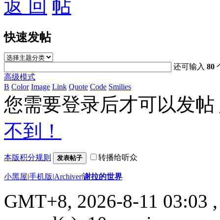
返 回
快速发帖
还可输入
80
高级模式
B
Color
Image
Link
Quote
Code
Smilies
您需要登录后才可以发帖
不到！
本版积分规则
转播给听众
发表帖子
小黑屋
|
手机版
|
Archiver
|
谢拉的世界
GMT+8, 2026-8-11 03:03
,