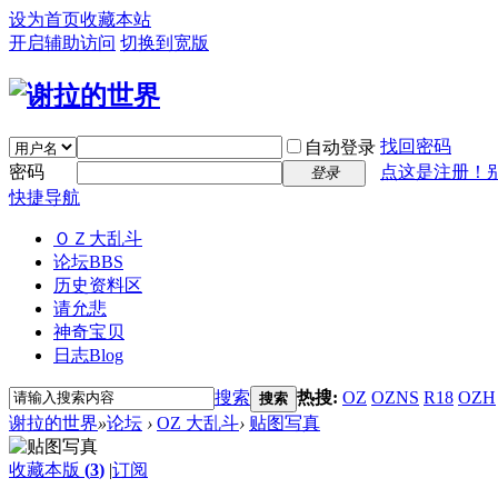
设为首页
收藏本站
开启辅助访问
切换到宽版
找回密码
自动登录
密码
点这是注册！
登录
快捷导航
ＯＺ大乱斗
论坛
BBS
历史资料区
请允悲
神奇宝贝
日志
Blog
搜索
热搜:
OZ
OZNS
R18
OZH
搜索
谢拉的世界
»
论坛
›
OZ 大乱斗
›
贴图写真
收藏本版
(
3
)
|
订阅