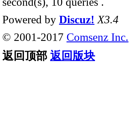
second(s), 10 queries .
Powered by
Discuz!
X3.4
© 2001-2017
Comsenz Inc.
返回顶部
返回版块