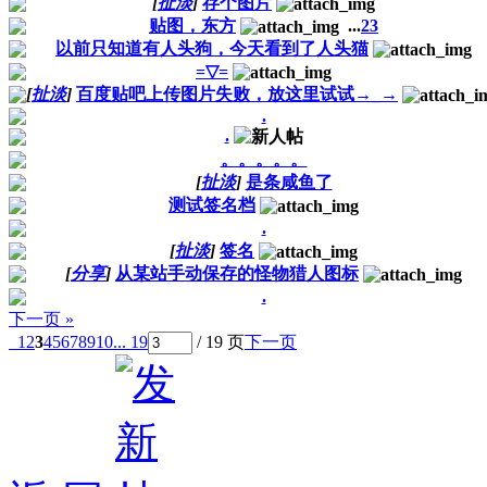
[
扯淡
]
存个图片
贴图，东方
...
2
3
以前只知道有人头狗，今天看到了人头猫
=▽=
[
扯淡
]
百度贴吧上传图片失败，放这里试试→_→
.
.
。。。。。
[
扯淡
]
是条咸鱼了
测试签名档
.
[
扯淡
]
签名
[
分享
]
从某站手动保存的怪物猎人图标
.
下一页 »
1
2
3
4
5
6
7
8
9
10
... 19
/ 19 页
下一页