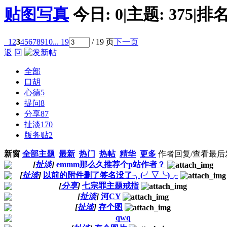
贴图写真
今日:
0
|
主题:
375
|
排名
1
2
3
4
5
6
7
8
9
10
... 19
/ 19 页
下一页
返 回
全部
口胡
心德
5
提问
8
分享
87
扯淡
170
版务贴
2
新窗
全部主题
最新
热门
热帖
精华
更多
作者
回复/查看
最后
[
扯淡
]
emmm那么久推荐个p站作者？
[
扯淡
]
以前的附件删了签名没了╮(╯▽╰)╭
[
分享
]
七宗罪主题戒指
[
扯淡
]
河CY
[
扯淡
]
存个图
qwq