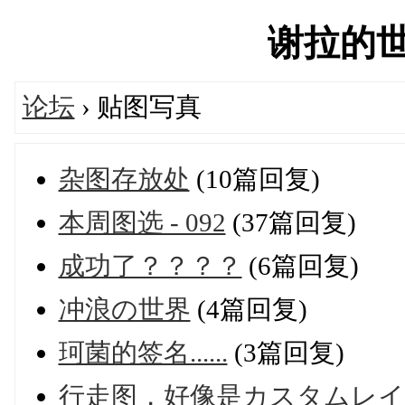
谢拉的世界'
论坛
› 贴图写真
杂图存放处
(10篇回复)
本周图选 - 092
(37篇回复)
成功了？？？？
(6篇回复)
冲浪の世界
(4篇回复)
珂菌的签名......
(3篇回复)
行走图，好像是カスタムレイ