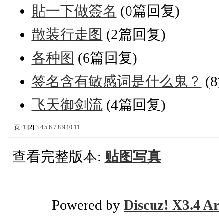
貼一下做簽名
(0篇回复)
散装行走图
(2篇回复)
各种图
(6篇回复)
签名含有敏感词是什么鬼？
(
飞天御剑流
(4篇回复)
页:
1
[2]
3
4
5
6
7
8
9
10
11
查看完整版本:
贴图写真
Powered by
Discuz! X3.4 Ar