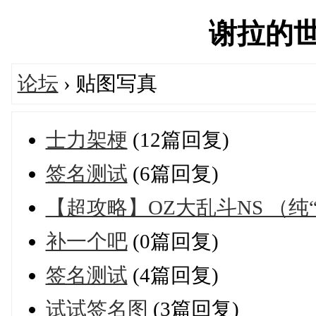
谢拉的世界'
论坛
› 贴图写真
士力架梗
(12篇回复)
签名测试
(6篇回复)
【超攻略】OZ大乱斗NS （纯
补一个吧
(0篇回复)
签名测试
(4篇回复)
试试签名图
(3篇回复)