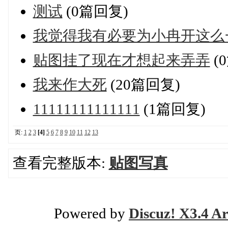
测试
(0篇回复)
我觉得我有必要为小冉开这么
贴图挂了现在才想起来弄弄
(
我来作大死
(20篇回复)
11111111111111
(1篇回复)
页:
1
2
3
[4]
5
6
7
8
9
10
11
12
13
查看完整版本:
贴图写真
Powered by
Discuz! X3.4 Ar