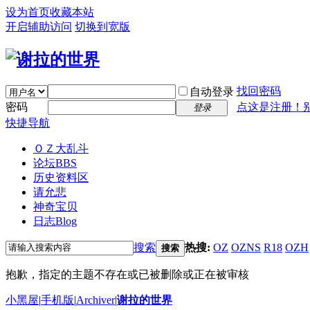
设为首页
收藏本站
开启辅助访问
切换到宽版
找回密码
自动登录
密码
点这是注册！
登录
快捷导航
ＯＺ大乱斗
论坛
BBS
历史资料区
请允悲
神奇宝贝
日志
Blog
搜索
热搜:
OZ
OZNS
R18
OZH
搜索
抱歉，指定的主题不存在或已被删除或正在被审核
小黑屋
|
手机版
|
Archiver
|
谢拉的世界