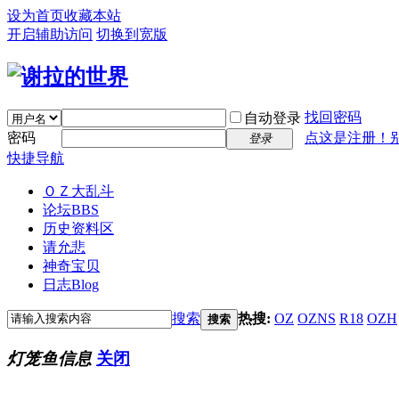
设为首页
收藏本站
开启辅助访问
切换到宽版
找回密码
自动登录
密码
点这是注册！
登录
快捷导航
ＯＺ大乱斗
论坛
BBS
历史资料区
请允悲
神奇宝贝
日志
Blog
搜索
热搜:
OZ
OZNS
R18
OZH
搜索
灯笼鱼信息
关闭