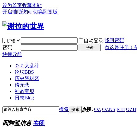
设为首页
收藏本站
开启辅助访问
切换到宽版
找回密码
自动登录
密码
点这是注册！
登录
快捷导航
ＯＺ大乱斗
论坛
BBS
历史资料区
请允悲
神奇宝贝
日志
Blog
搜索
热搜:
OZ
OZNS
R18
OZH
搜索
圆陆鲨信息
关闭