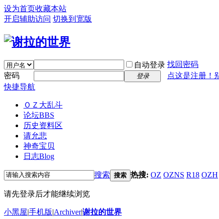
设为首页
收藏本站
开启辅助访问
切换到宽版
找回密码
自动登录
密码
点这是注册！
登录
快捷导航
ＯＺ大乱斗
论坛
BBS
历史资料区
请允悲
神奇宝贝
日志
Blog
搜索
热搜:
OZ
OZNS
R18
OZH
搜索
请先登录后才能继续浏览
小黑屋
|
手机版
|
Archiver
|
谢拉的世界