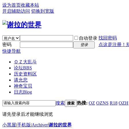
设为首页
收藏本站
开启辅助访问
切换到宽版
找回密码
自动登录
密码
点这是注册！
登录
快捷导航
ＯＺ大乱斗
论坛
BBS
历史资料区
请允悲
神奇宝贝
日志
Blog
搜索
热搜:
OZ
OZNS
R18
OZH
搜索
请先登录后才能继续浏览
小黑屋
|
手机版
|
Archiver
|
谢拉的世界