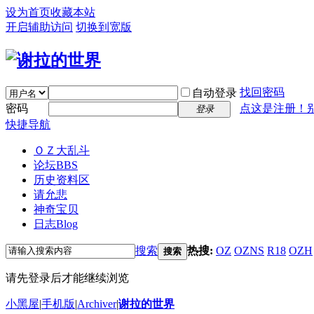
设为首页
收藏本站
开启辅助访问
切换到宽版
找回密码
自动登录
密码
点这是注册！
登录
快捷导航
ＯＺ大乱斗
论坛
BBS
历史资料区
请允悲
神奇宝贝
日志
Blog
搜索
热搜:
OZ
OZNS
R18
OZH
搜索
请先登录后才能继续浏览
小黑屋
|
手机版
|
Archiver
|
谢拉的世界