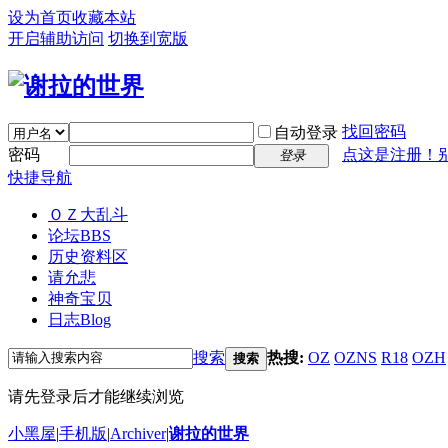
设为首页
收藏本站
开启辅助访问
切换到宽版
找回密码
自动登录
密码
点这是注册！
登录
快捷导航
ＯＺ大乱斗
论坛
BBS
历史资料区
请允悲
神奇宝贝
日志
Blog
搜索
热搜:
OZ
OZNS
R18
OZH
搜索
请先登录后才能继续浏览
小黑屋
|
手机版
|
Archiver
|
谢拉的世界