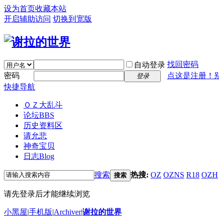
设为首页
收藏本站
开启辅助访问
切换到宽版
找回密码
自动登录
密码
点这是注册！
登录
快捷导航
ＯＺ大乱斗
论坛
BBS
历史资料区
请允悲
神奇宝贝
日志
Blog
搜索
热搜:
OZ
OZNS
R18
OZH
搜索
请先登录后才能继续浏览
小黑屋
|
手机版
|
Archiver
|
谢拉的世界