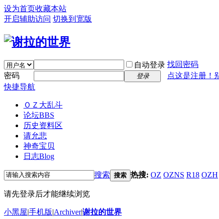
设为首页
收藏本站
开启辅助访问
切换到宽版
找回密码
自动登录
密码
点这是注册！
登录
快捷导航
ＯＺ大乱斗
论坛
BBS
历史资料区
请允悲
神奇宝贝
日志
Blog
搜索
热搜:
OZ
OZNS
R18
OZH
搜索
请先登录后才能继续浏览
小黑屋
|
手机版
|
Archiver
|
谢拉的世界