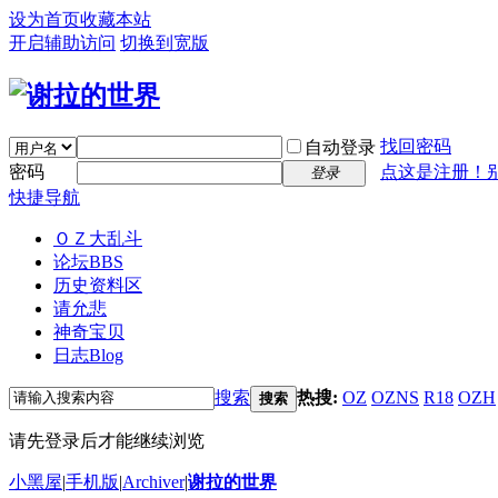
设为首页
收藏本站
开启辅助访问
切换到宽版
找回密码
自动登录
密码
点这是注册！
登录
快捷导航
ＯＺ大乱斗
论坛
BBS
历史资料区
请允悲
神奇宝贝
日志
Blog
搜索
热搜:
OZ
OZNS
R18
OZH
搜索
请先登录后才能继续浏览
小黑屋
|
手机版
|
Archiver
|
谢拉的世界