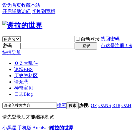
设为首页
收藏本站
开启辅助访问
切换到宽版
找回密码
自动登录
密码
点这是注册！
登录
快捷导航
ＯＺ大乱斗
论坛
BBS
历史资料区
请允悲
神奇宝贝
日志
Blog
搜索
热搜:
OZ
OZNS
R18
OZH
搜索
请先登录后才能继续浏览
小黑屋
|
手机版
|
Archiver
|
谢拉的世界