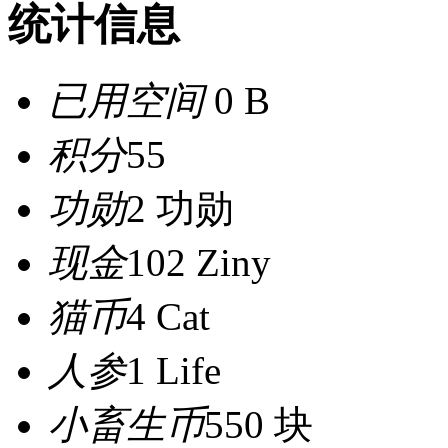
统计信息
已用空间
0 B
积分
55
功勋
2 功勋
现金
102 Ziny
猫币
4 Cat
人参
1 Life
小畜生币
550 块