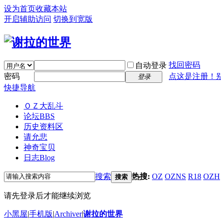
设为首页
收藏本站
开启辅助访问
切换到宽版
找回密码
自动登录
密码
点这是注册！
登录
快捷导航
ＯＺ大乱斗
论坛
BBS
历史资料区
请允悲
神奇宝贝
日志
Blog
搜索
热搜:
OZ
OZNS
R18
OZH
搜索
请先登录后才能继续浏览
小黑屋
|
手机版
|
Archiver
|
谢拉的世界