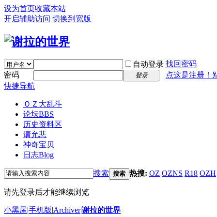
设为首页
收藏本站
开启辅助访问
切换到宽版
找回密码
自动登录
密码
点这是注册！
登录
快捷导航
ＯＺ大乱斗
论坛
BBS
历史资料区
请允悲
神奇宝贝
日志
Blog
搜索
热搜:
OZ
OZNS
R18
OZH
搜索
请先登录后才能继续浏览
小黑屋
|
手机版
|
Archiver
|
谢拉的世界