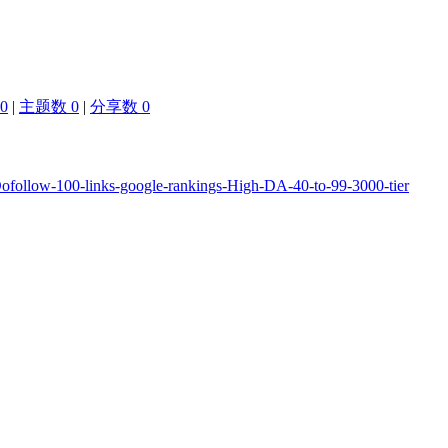
0
|
主题数 0
|
分享数 0
ofollow-100-links-google-rankings-High-DA-40-to-99-3000-tier