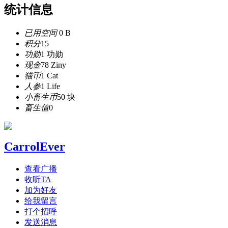
统计信息
已用空间
0 B
积分
15
功勋
1 功勋
现金
78 Ziny
猫币
1 Cat
人参
1 Life
小畜生币
50 块
畜生值
0
CarrolEver
查看广播
收听TA
加为好友
给我留言
打个招呼
发送消息