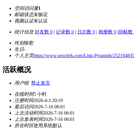
空间访问量
1
邮箱状态
未验证
视频认证
未认证
统计信息
好友数 0
|
记录数 0
|
日志数 0
|
相册数 0
|
回帖数 
性别
保密
生日
-
个人主页
https://www.seoclerk.com/Link-Pyramids/2521048/D
活跃概况
用户组
禁止发言
在线时间
5 小时
注册时间
2026-4-3 20:19
最后访问
2026-7-16 06:01
上次活动时间
2026-7-16 06:01
上次发表时间
2026-7-16 06:01
所在时区
使用系统默认