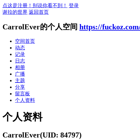
点这是注册！别说你看不到！
登录
谢拉的世界
返回首页
CarrolEver的个人空间
https://fuckoz.com
空间首页
动态
记录
日志
相册
广播
主题
分享
留言板
个人资料
个人资料
CarrolEver
(UID: 84797)