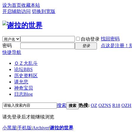
设为首页
收藏本站
开启辅助访问
切换到宽版
找回密码
自动登录
密码
点这是注册！
登录
快捷导航
ＯＺ大乱斗
论坛
BBS
历史资料区
请允悲
神奇宝贝
日志
Blog
搜索
热搜:
OZ
OZNS
R18
OZH
搜索
请先登录后才能继续浏览
小黑屋
|
手机版
|
Archiver
|
谢拉的世界