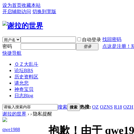
设为首页
收藏本站
开启辅助访问
切换到宽版
找回密码
自动登录
密码
点这是注册！
登录
快捷导航
ＯＺ大乱斗
论坛
BBS
历史资料区
请允悲
神奇宝贝
日志
Blog
搜索
热搜:
OZ
OZNS
R18
OZH
搜索
谢拉的世界
›
›
隐私提醒
抱歉！由于 qwe
qwe1988