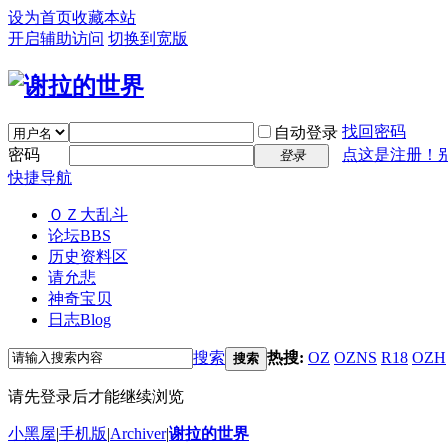
设为首页
收藏本站
开启辅助访问
切换到宽版
找回密码
自动登录
密码
点这是注册！
登录
快捷导航
ＯＺ大乱斗
论坛
BBS
历史资料区
请允悲
神奇宝贝
日志
Blog
搜索
热搜:
OZ
OZNS
R18
OZH
搜索
请先登录后才能继续浏览
小黑屋
|
手机版
|
Archiver
|
谢拉的世界