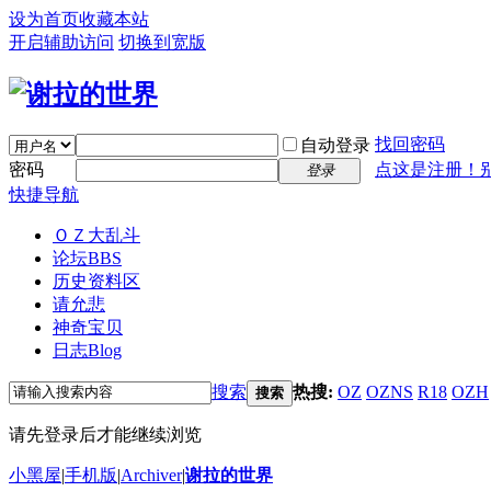
设为首页
收藏本站
开启辅助访问
切换到宽版
找回密码
自动登录
密码
点这是注册！
登录
快捷导航
ＯＺ大乱斗
论坛
BBS
历史资料区
请允悲
神奇宝贝
日志
Blog
搜索
热搜:
OZ
OZNS
R18
OZH
搜索
请先登录后才能继续浏览
小黑屋
|
手机版
|
Archiver
|
谢拉的世界