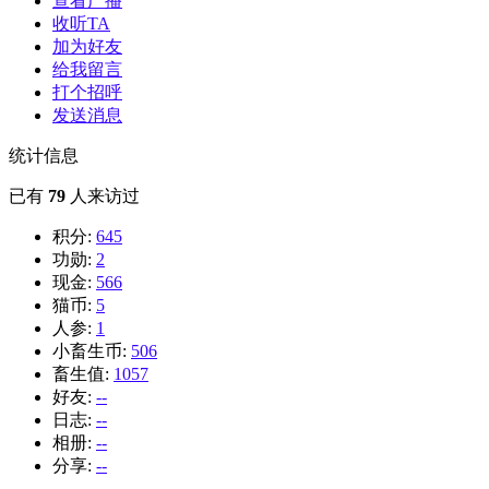
查看广播
收听TA
加为好友
给我留言
打个招呼
发送消息
统计信息
已有
79
人来访过
积分:
645
功勋:
2
现金:
566
猫币:
5
人参:
1
小畜生币:
506
畜生值:
1057
好友:
--
日志:
--
相册:
--
分享:
--