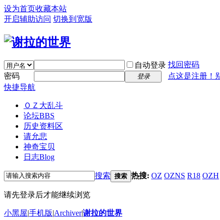
设为首页
收藏本站
开启辅助访问
切换到宽版
找回密码
自动登录
密码
点这是注册！
登录
快捷导航
ＯＺ大乱斗
论坛
BBS
历史资料区
请允悲
神奇宝贝
日志
Blog
搜索
热搜:
OZ
OZNS
R18
OZH
搜索
请先登录后才能继续浏览
小黑屋
|
手机版
|
Archiver
|
谢拉的世界