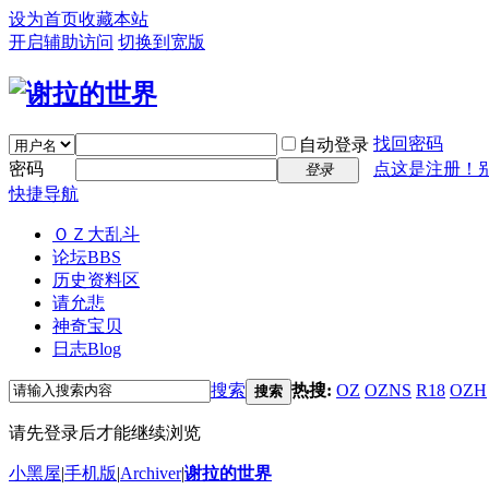
设为首页
收藏本站
开启辅助访问
切换到宽版
找回密码
自动登录
密码
点这是注册！
登录
快捷导航
ＯＺ大乱斗
论坛
BBS
历史资料区
请允悲
神奇宝贝
日志
Blog
搜索
热搜:
OZ
OZNS
R18
OZH
搜索
请先登录后才能继续浏览
小黑屋
|
手机版
|
Archiver
|
谢拉的世界