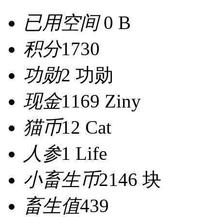
已用空间
0 B
积分
1730
功勋
2 功勋
现金
1169 Ziny
猫币
12 Cat
人参
1 Life
小畜生币
2146 块
畜生值
439