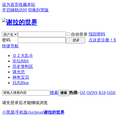
设为首页
收藏本站
开启辅助访问
切换到宽版
找回密码
自动登录
密码
点这是注册！
登录
快捷导航
ＯＺ大乱斗
论坛
BBS
历史资料区
请允悲
神奇宝贝
日志
Blog
搜索
热搜:
OZ
OZNS
R18
OZH
搜索
请先登录后才能继续浏览
小黑屋
|
手机版
|
Archiver
|
谢拉的世界