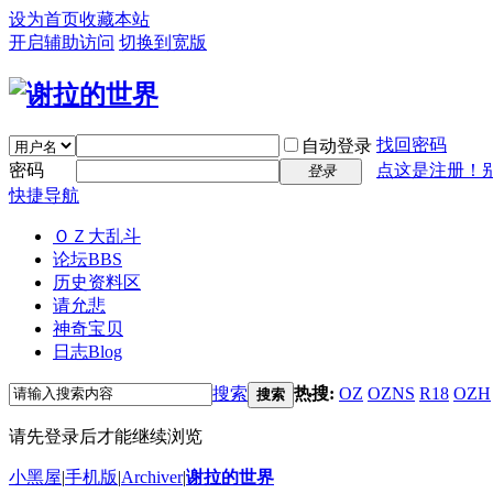
设为首页
收藏本站
开启辅助访问
切换到宽版
找回密码
自动登录
密码
点这是注册！
登录
快捷导航
ＯＺ大乱斗
论坛
BBS
历史资料区
请允悲
神奇宝贝
日志
Blog
搜索
热搜:
OZ
OZNS
R18
OZH
搜索
请先登录后才能继续浏览
小黑屋
|
手机版
|
Archiver
|
谢拉的世界